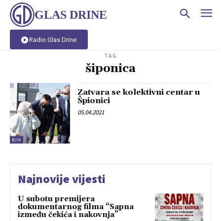
GLAS DRINE
Radio Glas Drine
TAG
šiponica
Zatvara se kolektivni centar u
Špionici
05.04.2021
BIH
Najnovije vijesti
U subotu premijera
dokumentarnog filma “Sapna
između čekića i nakovnja”