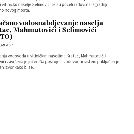
 vitiničko naselje Selimovići te su počeli radovi na izgradnji
no novog mosta.
ačano vodosnabdjevanje naselja
tac, Mahmutovići i Selimovići
OTO)
.09.2021
nja vodovoda u vitiničkim naseljima Krstac, Mahmutovići i
vići završena je jučer. Na postojeći vodovodni sistem priključen je
an izvor kako bi se...