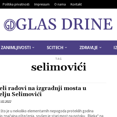
Politika privatnosti
Impressum
O nama
Kontakt
GLAS DRINE
ZANIMLJIVOSTI
SCITECH
ZDRAVLJE
I
TAG
selimovići
eli radovi na izgradnji mosta u
elju Selimovići
.02.2022
što je u nekoliko elementarnih nepogoda proteklih godina
io značajna oštećenja, srušen je stari most na potoku „Rijeka“ na