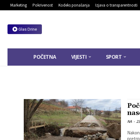
Marketing
Pokrivenost
Kodeks ponašanja
Izjava o transparentnosti
Glas Drine
POČETNA
VIJESTI
SPORT
Poč
nas
NA
-
23
Nakon 
pretrp