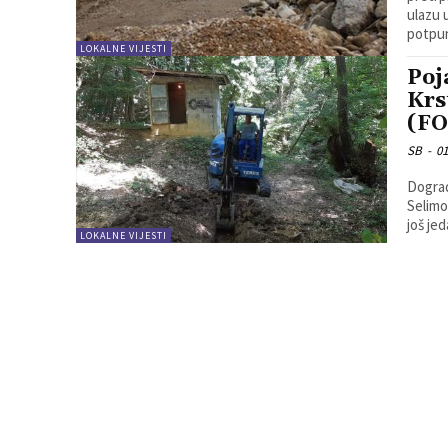
ulazu u
potpu
LOKALNE VIJESTI
Poj
Krs
(F
SB
-
01
Dograd
Selimo
još jed
LOKALNE VIJESTI