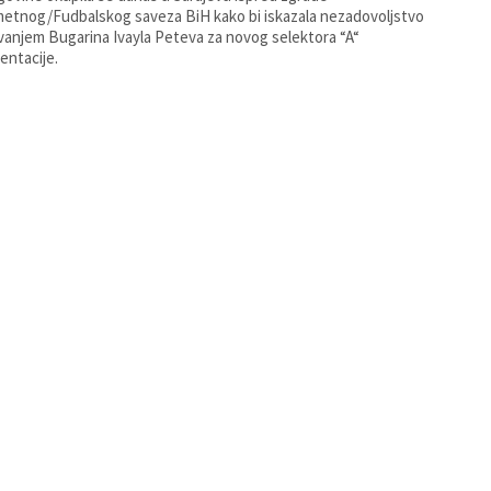
tnog/Fudbalskog saveza BiH kako bi iskazala nezadovoljstvo
anjem Bugarina Ivayla Peteva za novog selektora “A“
entacije.