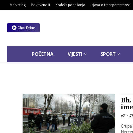
Marketing
Pokrivenost
Kodeks ponašanja
Izjava o transparentnosti
Glas Drine
POČETNA
VIJESTI
SPORT
Bh.
ime
NA
-
27
Grupa 
Herceg