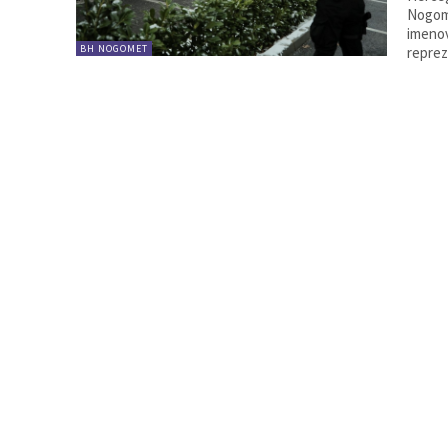
Nogome
imenov
BH NOGOMET
reprez