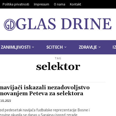
Politika privatnosti
Impressum
O nama
Kontakt
GLAS DRINE
ZANIMLJIVOSTI
SCITECH
ZDRAVLJE
I
TAG
selektor
 navijači iskazali nezadovoljstvo
novanjem Peteva za selektora
.01.2021
od pedesetak navijača fudbalske reprezentacije Bosne i
ovine okupila se danas u Sarajevu ispred zgrade