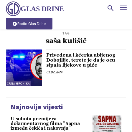
GLAS DRINE
Radio Glas Drine
TAG
saša kulišič
Privedena i kćerka ubijenog
Dobojlije, terete je da je ocu
sipala lijekove u piće
01.02.2024
CRNA HRONIKA
Najnovije vijesti
U subotu premijera
dokumentarnog filma “Sapna
između čekića i nakovnja”