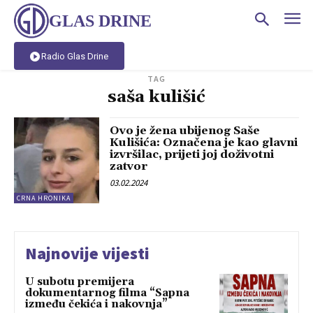
GLAS DRINE
Radio Glas Drine
TAG
saša kulišić
Ovo je žena ubijenog Saše
Kulišića: Označena je kao glavni
izvršilac, prijeti joj doživotni
zatvor
03.02.2024
CRNA HRONIKA
Najnovije vijesti
U subotu premijera
dokumentarnog filma “Sapna
između čekića i nakovnja”