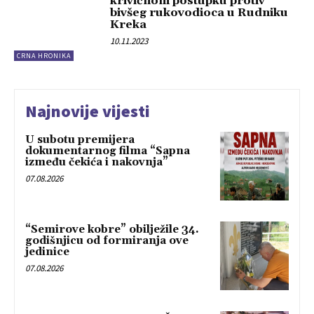
krivičnom postupku protiv
bivšeg rukovodioca u Rudniku
Kreka
10.11.2023
CRNA HRONIKA
Najnovije vijesti
U subotu premijera
dokumentarnog filma “Sapna
između čekića i nakovnja”
07.08.2026
“Semirove kobre” obilježile 34.
godišnjicu od formiranja ove
jedinice
07.08.2026