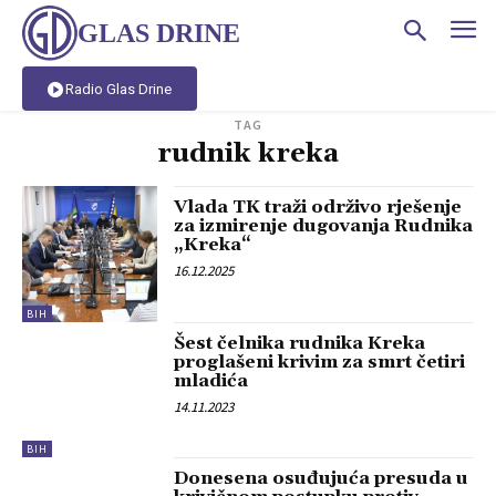
GLAS DRINE
Radio Glas Drine
TAG
rudnik kreka
Vlada TK traži održivo rješenje
za izmirenje dugovanja Rudnika
„Kreka“
16.12.2025
BIH
Šest čelnika rudnika Kreka
proglašeni krivim za smrt četiri
mladića
14.11.2023
BIH
Donesena osuđujuća presuda u