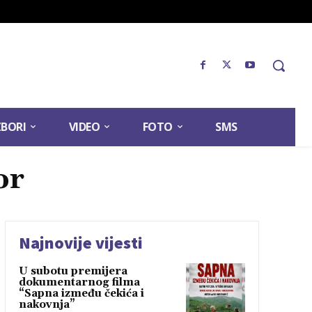
ZBORI
VIDEO
FOTO
SMS
or
Najnovije vijesti
U subotu premijera
dokumentarnog filma
“Sapna između čekića i
nakovnja”