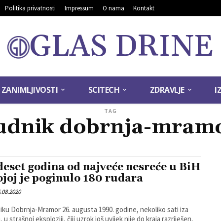
Politika privatnosti
Impressum
O nama
Kontakt
GLAS DRINE
ZANIMLJIVOSTI
SCITECH
ZDRAVLJE
I
TAG
udnik dobrnja-mram
deset godina od najveće nesreće u BiH
ojoj je poginulo 180 rudara
.08.2020
iku Dobrnja-Mramor 26. augusta 1990. godine, nekoliko sati iza
 u strašnoj eksploziji, čiji uzrok još uvijek nije do kraja razriješen,