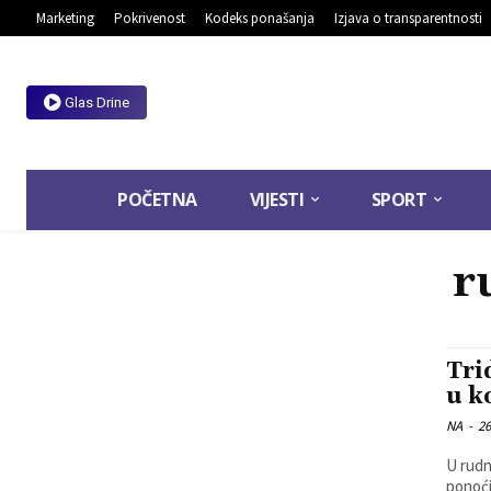
Marketing
Pokrivenost
Kodeks ponašanja
Izjava o transparentnosti
Glas Drine
POČETNA
VIJESTI
SPORT
r
Tri
u k
NA
-
26
U rudn
ponoći,