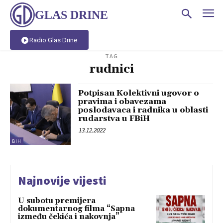
GLAS DRINE
Radio Glas Drine
TAG
rudnici
Potpisan Kolektivni ugovor o
pravima i obavezama
poslodavaca i radnika u oblasti
rudarstva u FBiH
13.12.2022
BIH
Najnovije vijesti
U subotu premijera
dokumentarnog filma “Sapna
između čekića i nakovnja”