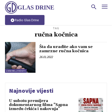
GLAS DRINE
Radio Glas Drine
TAG
ručna kočnica
Šta da uradite ako vam se
zamrzne ručna kočnica
26.01.2022
ZANIMLJIVOSTI
Najnovije vijesti
U subotu premijera
dokumentarnog filma “Sapna
između čekića i nakovnja”