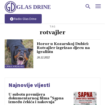
GLAS DRINE
Radio Glas Drine
TAG
rotvajler
Horor u Kozarskoj Dubici:
Rotvajler izgrizao djecu na
igralištu
26.12.2022
CRNA HRONIKA
Najnovije vijesti
U subotu premijera
dokumentarnog filma “Sapna
između čekića i nakovnja”