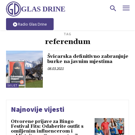
GLAS DRINE
Radio Glas Drine
TAG
referendum
Švicarska definitivno zabranjuje
burke na javnim mjestima
08.03.2021
SVIJET
Najnovije vijesti
Otvorene prijave za Bingo
Festival Fits: Odaberite outfit s
omiljenim influencerom i