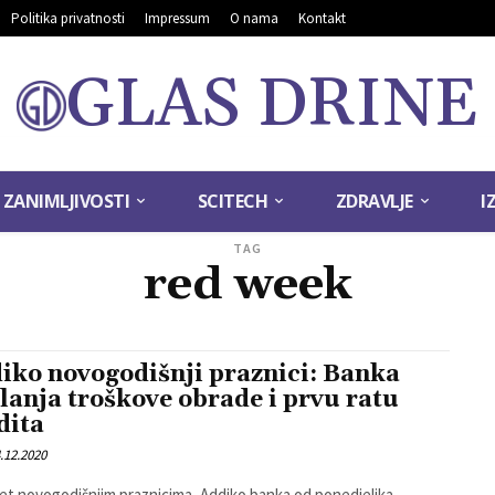
Politika privatnosti
Impressum
O nama
Kontakt
GLAS DRINE
ZANIMLJIVOSTI
SCITECH
ZDRAVLJE
I
TAG
red week
iko novogodišnji praznici: Banka
lanja troškove obrade i prvu ratu
dita
.12.2020
et novogodišnjim praznicima, Addiko banka od ponedjeljka,