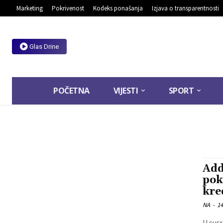
Marketing
Pokrivenost
Kodeks ponašanja
Izjava o transparentnosti
Glas Drine
POČETNA
VIJESTI
SPORT
Add
pok
kre
NA
-
14
U susr