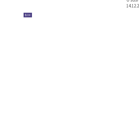
14.12.
BIH