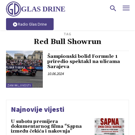
GLAS DRINE
Radio Glas Drine
TAG
Red Bull Showrun
Šampionski bolid Formule 1
priredio spektakl na ulicama
Sarajeva
10.06.2024
ZANIMLJIVOSTI
Najnovije vijesti
U subotu premijera
dokumentarnog filma “Sapna
između čekića i nakovnja”