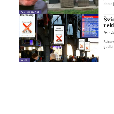
dobio 
ZANIMLJIVOSTI
Švi
rek
NA
-
14
Švicar
god bi 
SVIJET