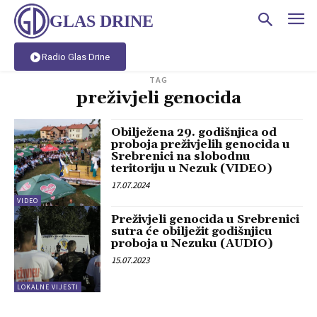
GLAS DRINE
Radio Glas Drine
TAG
preživjeli genocida
Obilježena 29. godišnjica od
proboja preživjelih genocida u
Srebrenici na slobodnu
teritoriju u Nezuk (VIDEO)
17.07.2024
VIDEO
Preživjeli genocida u Srebrenici
sutra će obilježit godišnjicu
proboja u Nezuku (AUDIO)
15.07.2023
LOKALNE VIJESTI