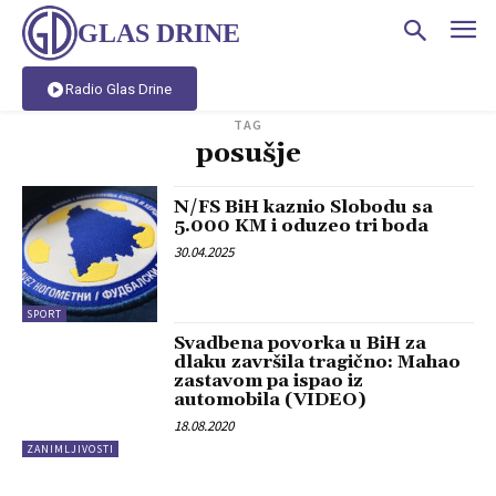
GLAS DRINE
Radio Glas Drine
TAG
posušje
N/FS BiH kaznio Slobodu sa
5.000 KM i oduzeo tri boda
30.04.2025
SPORT
Svadbena povorka u BiH za
dlaku završila tragično: Mahao
zastavom pa ispao iz
automobila (VIDEO)
18.08.2020
ZANIMLJIVOSTI