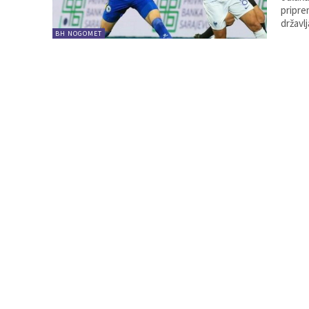
pripre
državl
BH NOGOMET