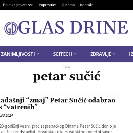
Politika privatnosti
Impressum
O nama
Kontakt
GLAS DRINE
ZANIMLJIVOSTI
SCITECH
ZDRAVLJE
I
TAG
petar sučić
adašnji “zmaj” Petar Sučić odabrao
s “vatrenih”
.03.2024
 20-godišnji vezni igrač zagrebačkog Dinama Petar Sučić donio je
 da želi predstavljati Hrvatsku te je Hrvatski nogometni savez