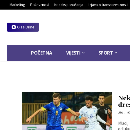
Marketing
Pokrivenost
Kodeks ponašanja
Izjava o transparentnosti
Glas Drine
POČETNA
VIJESTI
SPORT
Nek
dre
NA
-
09
Mladi,
odluku