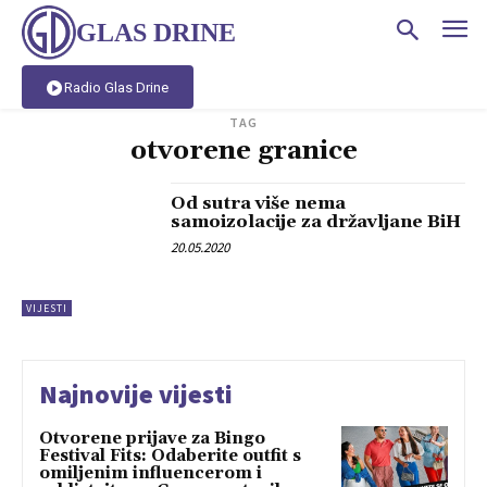
GLAS DRINE
Radio Glas Drine
TAG
otvorene granice
Od sutra više nema
samoizolacije za državljane BiH
20.05.2020
VIJESTI
Najnovije vijesti
Otvorene prijave za Bingo
Festival Fits: Odaberite outfit s
omiljenim influencerom i