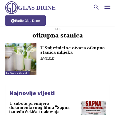
GLAS DRINE
Radio Glas Drine
TAG
otkupna stanica
U Sniježnici se otvara otkupna
stanica mlijeka
28.03.2022
LOKALNE VIJESTI
Najnovije vijesti
U subotu premijera
dokumentarnog filma “Sapna
između čekića i nakovnja”