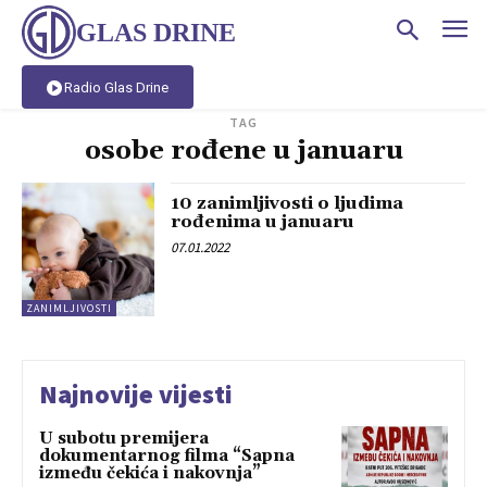
GLAS DRINE
Radio Glas Drine
TAG
osobe rođene u januaru
10 zanimljivosti o ljudima
rođenima u januaru
07.01.2022
ZANIMLJIVOSTI
Najnovije vijesti
U subotu premijera
dokumentarnog filma “Sapna
između čekića i nakovnja”