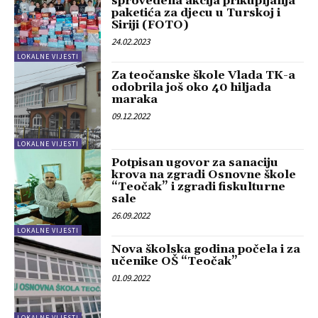
sprovedena akcija prikupljanja
paketića za djecu u Turskoj i
Siriji (FOTO)
24.02.2023
LOKALNE VIJESTI
Za teočanske škole Vlada TK-a
odobrila još oko 40 hiljada
maraka
09.12.2022
LOKALNE VIJESTI
Potpisan ugovor za sanaciju
krova na zgradi Osnovne škole
“Teočak” i zgradi fiskulturne
sale
26.09.2022
LOKALNE VIJESTI
Nova školska godina počela i za
učenike OŠ “Teočak”
01.09.2022
LOKALNE VIJESTI