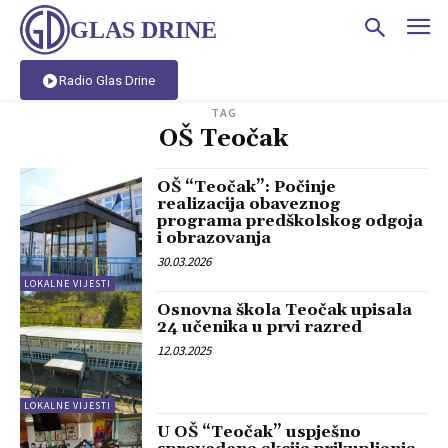
GLAS DRINE
Radio Glas Drine
TAG
OŠ Teočak
OŠ “Teočak”: Počinje
realizacija obaveznog
programa predškolskog odgoja
i obrazovanja
30.03.2026
LOKALNE VIJESTI
Osnovna škola Teočak upisala
24 učenika u prvi razred
12.03.2025
LOKALNE VIJESTI
U OŠ “Teočak” uspješno