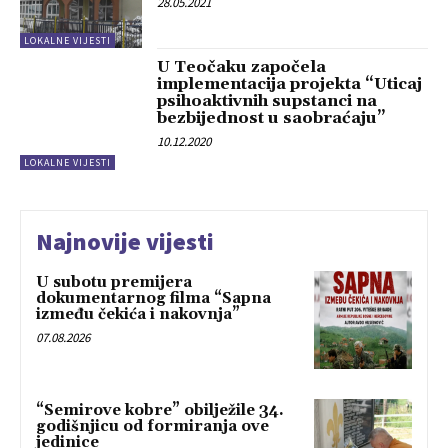
28.05.2021
LOKALNE VIJESTI
U Teočaku započela
implementacija projekta “Uticaj
psihoaktivnih supstanci na
bezbijednost u saobraćaju”
10.12.2020
LOKALNE VIJESTI
Najnovije vijesti
U subotu premijera
dokumentarnog filma “Sapna
između čekića i nakovnja”
07.08.2026
“Semirove kobre” obilježile 34.
godišnjicu od formiranja ove
jedinice