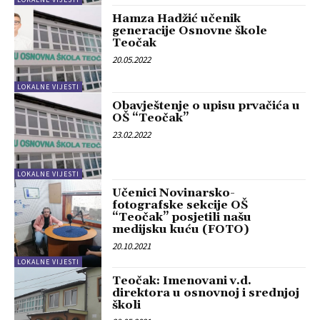
Hamza Hadžić učenik
generacije Osnovne škole
Teočak
20.05.2022
LOKALNE VIJESTI
Obavještenje o upisu prvačića u
OŠ “Teočak”
23.02.2022
LOKALNE VIJESTI
Učenici Novinarsko-
fotografske sekcije OŠ
“Teočak” posjetili našu
medijsku kuću (FOTO)
20.10.2021
LOKALNE VIJESTI
Teočak: Imenovani v.d.
direktora u osnovnoj i srednjoj
školi