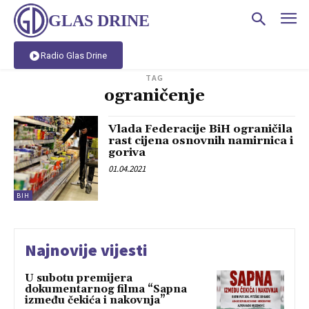
GLAS DRINE
Radio Glas Drine
TAG
ograničenje
Vlada Federacije BiH ograničila
rast cijena osnovnih namirnica i
goriva
01.04.2021
BIH
Najnovije vijesti
U subotu premijera
dokumentarnog filma “Sapna
između čekića i nakovnja”