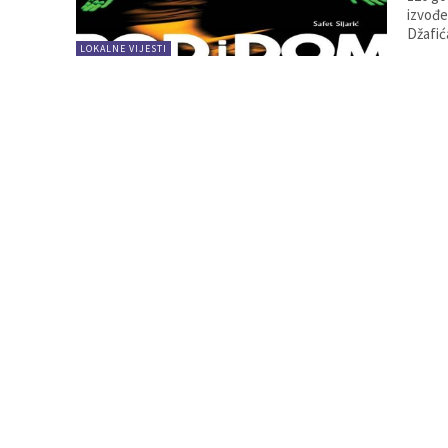
izvođe
Džafića
LOKALNE VIJESTI