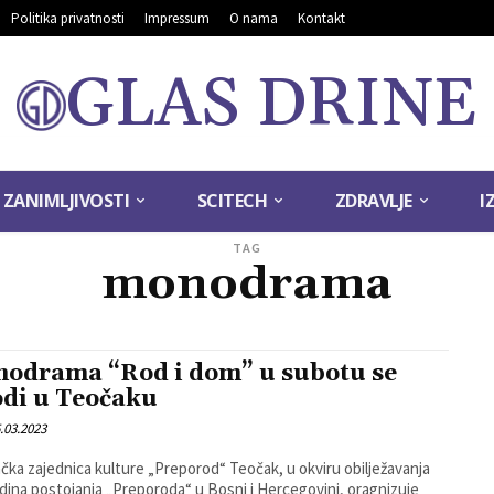
Politika privatnosti
Impressum
O nama
Kontakt
GLAS DRINE
ZANIMLJIVOSTI
SCITECH
ZDRAVLJE
I
TAG
monodrama
odrama “Rod i dom” u subotu se
odi u Teočaku
.03.2023
čka zajednica kulture „Preporod“ Teočak, u okviru obilježavanja
dina postojanja „Preporoda“ u Bosni i Hercegovini, oragnizuje