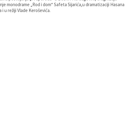
nje monodrame „Rod i dom“ Safeta Sijarića,u dramatizaciji Hasana
 i u režiji Vlade Keroševića.