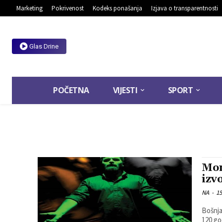
Marketing
Pokrivenost
Kodeks ponašanja
Izjava o transparentnosti
Glas Drine
POČETNA
VIJESTI
SPORT
Mon
izv
NA
-
15
Bošnja
120 go