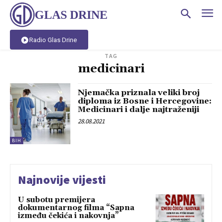
GLAS DRINE
Radio Glas Drine
TAG
medicinari
Njemačka priznala veliki broj
diploma iz Bosne i Hercegovine:
Medicinari i dalje najtraženiji
28.08.2021
BIH
Najnovije vijesti
U subotu premijera
dokumentarnog filma “Sapna
između čekića i nakovnja”