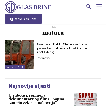
GLAS DRINE
Radio Glas Drine
TAG
matura
Samo u BiH: Maturant na
proslavu došao traktorom
(VIDEO)
16.05.2023
ZANIMLJIVOSTI
Najnovije vijesti
U subotu premijera
dokumentarnog filma “Sapna
između čekića i nakovnja”