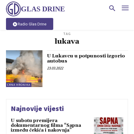
GLAS DRINE
Radio Glas Drine
TAG
lukava
U Lukavcu u potpunosti izgorio
autobus
23.03.2022
CRNA HRONIKA
Najnovije vijesti
U subotu premijera
dokumentarnog filma “Sapna
između čekića i nakovnja”