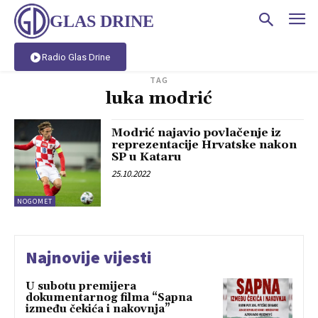
GLAS DRINE
Radio Glas Drine
TAG
luka modrić
Modrić najavio povlačenje iz
reprezentacije Hrvatske nakon
SP u Kataru
25.10.2022
NOGOMET
Najnovije vijesti
U subotu premijera
dokumentarnog filma “Sapna
između čekića i nakovnja”