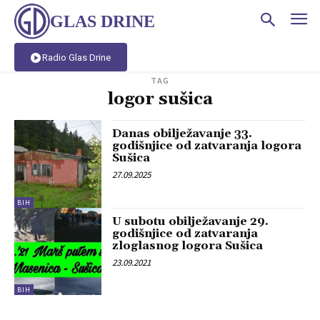
GLAS DRINE
Radio Glas Drine
TAG
logor sušica
Danas obilježavanje 33.
godišnjice od zatvaranja logora
Sušica
27.09.2025
BIH
U subotu obilježavanje 29.
godišnjice od zatvaranja
zloglasnog logora Sušica
23.09.2021
BIH