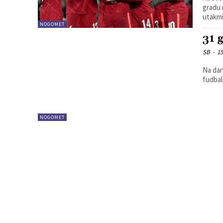
gradu 
utakmi
NOGOMET
31 
SB
-
15
Na dan
fudbal
NOGOMET