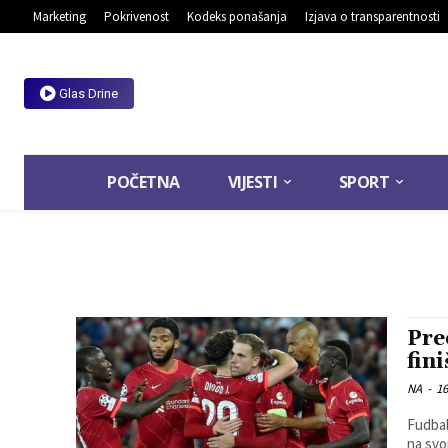
Marketing
Pokrivenost
Kodeks ponašanja
Izjava o transparentnosti
Glas Drine
POČETNA
VIJESTI
SPORT
Pre
fin
NA
-
16
Fudbale
na svo