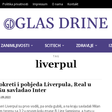
Politika privatnosti
Impressum
O nama
Kontakt
GLAS DRINE
ZANIMLJIVOSTI
SCITECH
ZDRAVLJE
I
TAG
liverpul
okreti i pobjeda Liverpula, Real u
išu savladao Inter
.09.2021
ri Liverpul su prvo vodili, pa onda gubili, a na kraju savladali Milan
m terenu sa 3:2 u prvom kolu grupe B Lige šampiona, a tugu u