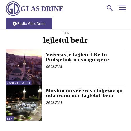
GLAS DRINE
Radio Glas Drine
TAG
lejletul bedr
Večeras je Lejletul-Bedr:
Podsjetnik na snagu vjere
06.03.2026
ZANIMLJIVOSTI
Muslimani večeras obilježavaju
odabranu noć Lejletul-bedr
26.03.2024
BIH