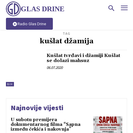
GLAS DRINE
Radio Glas Drine
TAG
kušlat džamija
Kušlat tvrđavi i džamiji Kušlat
se dolazi mahsuz
06.07.2020
BIH
Najnovije vijesti
U subotu premijera
dokumentarnog filma “Sapna
između čekića i nakovnja”