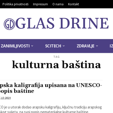
Politika privatnosti
Impressum
O nama
Kontakt
GLAS DRINE
ZANIMLJIVOSTI
SCITECH
ZDRAVLJE
I
TAG
kulturna baština
pska kaligrafija upisana na UNESCO-
popis baštine
.12.2021
 je u utorak dodao arapsku kaligrafiju, ključnu tradiciju arapskog
mskog svijeta, na svoj popis nematerijalne kulturne baštine.