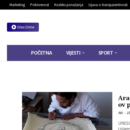
Marketing
Pokrivenost
Kodeks ponašanja
Izjava o transparentnosti
Glas Drine
POČETNA
VIJESTI
SPORT
Ara
ov 
NA
-
15
UNESCO
i isla