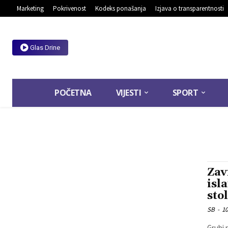
Marketing
Pokrivenost
Kodeks ponašanja
Izjava o transparentnosti
Glas Drine
POČETNA
VIJESTI
SPORT
Zav
isl
sto
SB
-
10
Grubi 