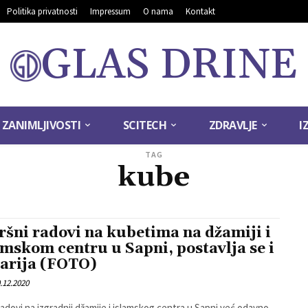
Politika privatnosti
Impressum
O nama
Kontakt
GLAS DRINE
ZANIMLJIVOSTI
SCITECH
ZDRAVLJE
I
TAG
kube
ršni radovi na kubetima na džamiji i
amskom centru u Sapni, postavlja se i
larija (FOTO)
.12.2020
radovi na izgradnji džamije i islamskog centra u Sapni već odavno