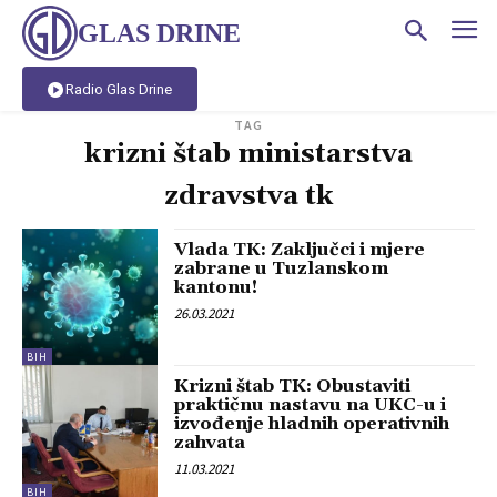
GLAS DRINE
Radio Glas Drine
TAG
krizni štab ministarstva
zdravstva tk
Vlada TK: Zaključci i mjere
zabrane u Tuzlanskom
kantonu!
26.03.2021
BIH
Krizni štab TK: Obustaviti
praktičnu nastavu na UKC-u i
izvođenje hladnih operativnih
zahvata
11.03.2021
BIH