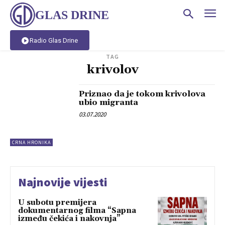
GLAS DRINE
Radio Glas Drine
TAG
krivolov
Priznao da je tokom krivolova
ubio migranta
03.07.2020
CRNA HRONIKA
Najnovije vijesti
U subotu premijera
dokumentarnog filma “Sapna
između čekića i nakovnja”