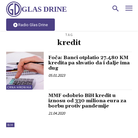
GLAS DRINE
Radio Glas Drine
TAG
kredit
Foča: Banci otplatio 27.480 KM
kredita pa shvatio da i dalje ima
dug
05.01.2023
CRNA HRONIKA
MMF odobrio BiH kredit u
iznosu od 330 miliona eura za
borbu protiv pandemije
21.04.2020
BIH