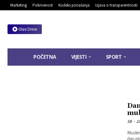
Marketing
Pokrivenost
Kodeks ponašanja
Izjava o transparentnosti
Glas Drine
POČETNA
VIJESTI
SPORT
Dan
mub
SB
-
23
Muslima
dan mj