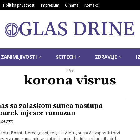
Politika privatnosti
Impressum
O nama
Kontakt
GLAS DRINE
ZANIMLJIVOSTI
SCITECH
ZDRAVLJE
I
TAG
korona visrus
as sa zalaskom sunca nastupa
arek mjesec ramazan
.04.2020
ni u Bosni i Hercegovini, regiji i svijetu, sutra će zapostiti prvi
eseca ramazana, mjesec milosti, oprosta, intenzivnog ibadeta,