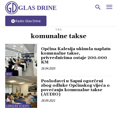
GLAS DRINE
Radio Glas Drine
TAG
komunalne takse
Općina Kalesija ukinula naplatu
komunalne takse,
privrednicima ostaje 200.000
KM
26.04.2025
BIH
Poslodavci u Sapni ogorčeni
zbog odluke Općinskog vijeća o
povećanju komunalne takse
(AUDIO)
28.09.2021
LOKALNE VIJESTI