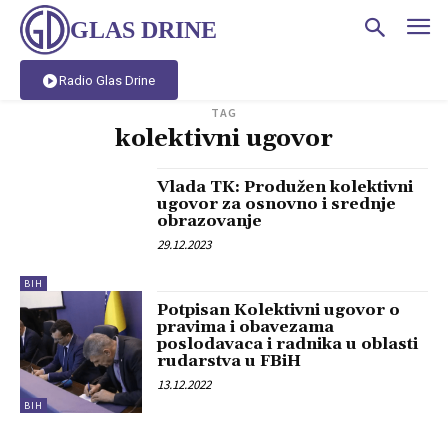
GLAS DRINE
Radio Glas Drine
TAG
kolektivni ugovor
Vlada TK: Produžen kolektivni
ugovor za osnovno i srednje
obrazovanje
29.12.2023
BIH
Potpisan Kolektivni ugovor o
pravima i obavezama
poslodavaca i radnika u oblasti
rudarstva u FBiH
13.12.2022
BIH