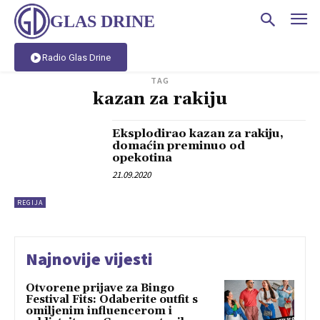
GLAS DRINE
Radio Glas Drine
TAG
kazan za rakiju
Eksplodirao kazan za rakiju,
domaćin preminuo od
opekotina
21.09.2020
REGIJA
Najnovije vijesti
Otvorene prijave za Bingo
Festival Fits: Odaberite outfit s
omiljenim influencerom i