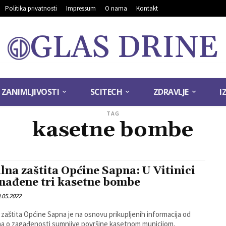
Politika privatnosti
Impressum
O nama
Kontakt
GLAS DRINE
ZANIMLJIVOSTI
SCITECH
ZDRAVLJE
I
TAG
kasetne bombe
ilna zaštita Općine Sapna: U Vitinici
nađene tri kasetne bombe
.05.2022
a zaštita Općine Sapna je na osnovu prikupljenih informacija od
a o zagađenosti sumnjive površine kasetnom municijom,