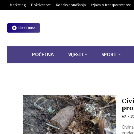
Marketing
Pokrivenost
Kodeks ponašanja
Izjava o transparentnosti
Glas Drine
POČETNA
VIJESTI
SPORT
Civ
pro
NA
-
20
Civiln
građan