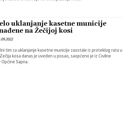
elo uklanjanje kasetne municije
nađene na Žečijoj kosi
.09.2022
ni tim za uklanjanje kasetne municije zaostale iz proteklog rata u
Zečija kosa danas je uveden u posao, saopćeno je iz Civilne
e Općine Sapna.