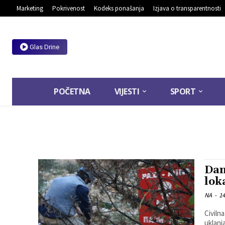
Marketing
Pokrivenost
Kodeks ponašanja
Izjava o transparentnosti
Glas Drine
POČETNA
VIJESTI
SPORT
Dan
lok
NA
-
14
Civiln
uklanj