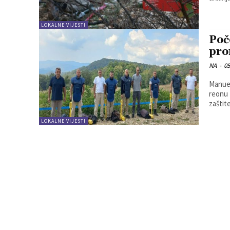
LOKALNE VIJESTI
Poč
pro
NA
-
05
Manuel
reonu 
zaštit
LOKALNE VIJESTI