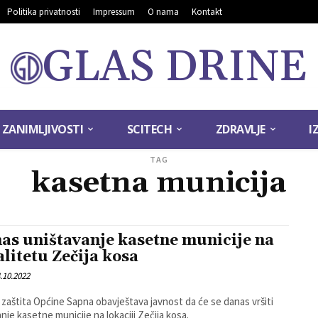
Politika privatnosti
Impressum
O nama
Kontakt
GLAS DRINE
ZANIMLJIVOSTI
SCITECH
ZDRAVLJE
I
TAG
kasetna municija
as uništavanje kasetne municije na
alitetu Zečija kosa
.10.2022
a zaštita Općine Sapna obavještava javnost da će se danas vršiti
anje kasetne municije na lokaciji Zečija kosa.