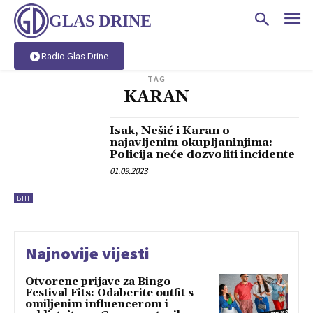
GLAS DRINE
Radio Glas Drine
TAG
KARAN
Isak, Nešić i Karan o
najavljenim okupljaninjima:
Policija neće dozvoliti incidente
01.09.2023
BIH
Najnovije vijesti
Otvorene prijave za Bingo
Festival Fits: Odaberite outfit s
omiljenim influencerom i