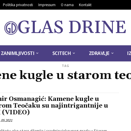
Politika privatnosti
Impressum
O nama
Kontakt
GLAS DRINE
ZANIMLJIVOSTI
SCITECH
ZDRAVLJE
I
TAG
ne kugle u starom te
ir Osmanagić: Kamene kugle u
rom Teočaku su najintrigantnije u
 (VIDEO)
.05.2021
alitetu oko stare džamije i srednjovjekovnog grada u Starom