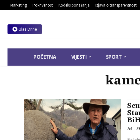
Marketing
Pokrivenost
Kodeks ponašanja
Izjava o transparentnosti
Glas Drine
POČETNA
VIJESTI
SPORT
kame
Sem
Sta
BiH
NA
-
31
Na lok