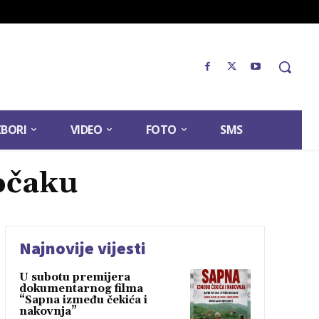
ZBORI
VIDEO
FOTO
SMS
očaku
Najnovije vijesti
U subotu premijera
dokumentarnog filma
“Sapna između čekića i
nakovnja”