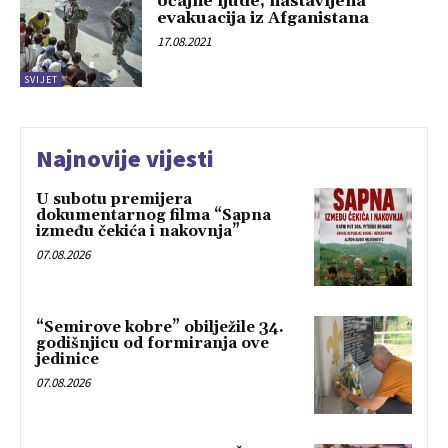
očajne ljude, nastavljena
evakuacija iz Afganistana
17.08.2021
SVIJET
Najnovije vijesti
U subotu premijera
dokumentarnog filma “Sapna
između čekića i nakovnja”
07.08.2026
“Semirove kobre” obilježile 34.
godišnjicu od formiranja ove
jedinice
07.08.2026