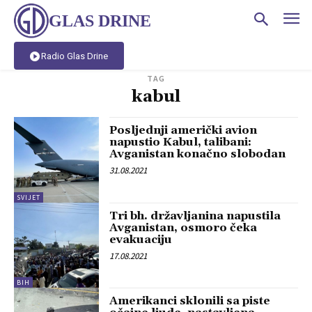
GLAS DRINE
Radio Glas Drine
TAG
kabul
Posljednji američki avion
napustio Kabul, talibani:
Avganistan konačno slobodan
31.08.2021
SVIJET
Tri bh. državljanina napustila
Avganistan, osmoro čeka
evakuaciju
17.08.2021
BIH
Amerikanci sklonili sa piste