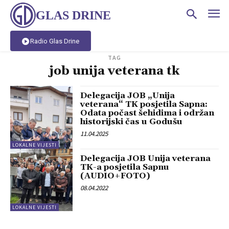
GLAS DRINE
Radio Glas Drine
TAG
job unija veterana tk
Delegacija JOB „Unija
veterana“ TK posjetila Sapna:
Odata počast šehidima i održan
historijski čas u Godušu
11.04.2025
LOKALNE VIJESTI
Delegacija JOB Unija veterana
TK-a posjetila Sapnu
(AUDIO+FOTO)
08.04.2022
LOKALNE VIJESTI