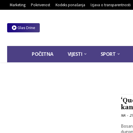
Marketing
Pokrivenost
Kodeks ponašanja
Izjava o transparentnosti
Glas Drine
POČETNA
VIJESTI
SPORT
‘Qu
kan
NA
-
27
Bosans
dugome