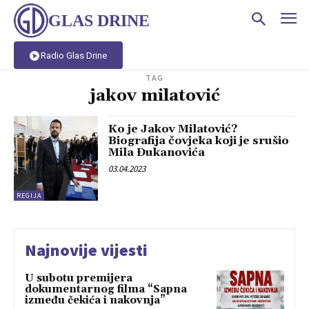
GLAS DRINE
Radio Glas Drine
TAG
jakov milatović
Ko je Jakov Milatović?
Biografija čovjeka koji je srušio
Mila Đukanovića
03.04.2023
REGIJA
Najnovije vijesti
U subotu premijera
dokumentarnog filma “Sapna
između čekića i nakovnja”