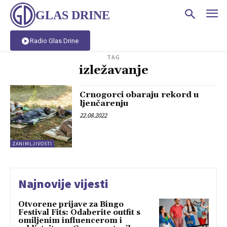
GLAS DRINE
Radio Glas Drine
TAG
izležavanje
Crnogorci obaraju rekord u
ljenčarenju
22.08.2022
ZANIMLJIVOSTI
Najnovije vijesti
Otvorene prijave za Bingo
Festival Fits: Odaberite outfit s
omiljenim influencerom i