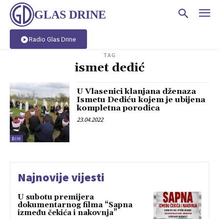
GLAS DRINE
Radio Glas Drine
TAG
ismet dedić
U Vlasenici klanjana dženaza
Ismetu Dediću kojem je ubijena
kompletna porodica
23.04.2022
BIH
Najnovije vijesti
U subotu premijera
dokumentarnog filma “Sapna
između čekića i nakovnja”